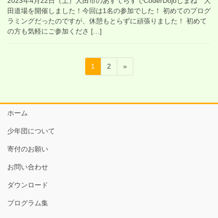
2023年4月22日（土）大田市のあすてらすでCoderDojoしまね 大
田道場を開催しました！今回は1名の参加でした！ 初めてのプログ
ラミングだったのですが、休憩もとらずに頑張りました！ 初めて
の方も気軽にご参加くださ […]
投
固
固
1
2
»
稿
定
定
ペ
ペ
の
ー
ー
ペ
ジ
ジ
ホーム
ー
少年団について
ジ
送
寄付のお願い
り
お問い合わせ
ダウンロード
プログラム集