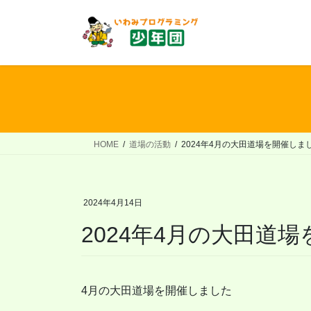
コ
ナ
ン
ビ
テ
ゲ
ン
ー
ツ
シ
へ
ョ
ス
ン
キ
に
ッ
移
HOME
道場の活動
2024年4月の大田道場を開催しま
プ
動
2024年4月14日
2024年4月の大田道
4月の大田道場を開催しました