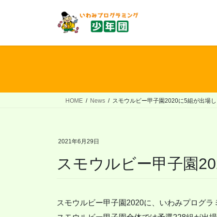
コ
ナ
ン
ビ
テ
ゲ
ン
ー
ツ
シ
へ
ョ
ス
ン
キ
に
ッ
移
HOME
News
スモウルビー甲子園2020に5組が出場
プ
動
2021年6月29日
スモウルビー甲子園20
スモウルビー甲子園2020に、いわみプログ